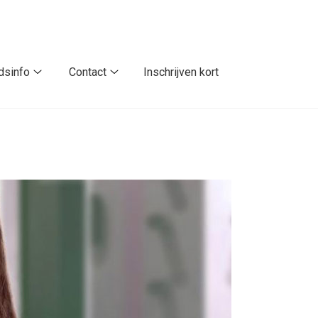
dsinfo
Contact
Inschrijven kort
Gezondheidsinfo
Contact
submenu
submenu