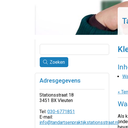
T
Kl
Zoeken
In
Wa
Adresgegevens
« Ter
Stationsstraat 18
3451 BX Vleuten
Waa
Tel:
030-6771851
Als k
E-mail:
onder
info@tandartsenpraktijkstationsstraat.nl
bevat