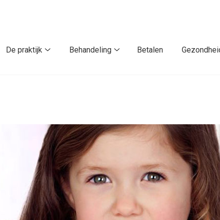
De praktijk
Behandeling
Betalen
Gezondhei
De
Behandeling
praktijk
submenu
submenu