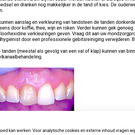
oedsel en dranken nog makkelijker in de tand of kies. De ouder
n.
kunnen aanslag en verkleuring van tandsteen de tanden donkerde
eens door koffie, thee, wijn en roken. Verder kunnen gek geno
loorhexidine verkleuringen geven. Vraag dit aan uw mondzorgpro
ygiënist door een professionele gebitsreiniging verwijderen. Bl
tanden (meestal als gevolg van een val of klap) kunnen van binn
elkanaalbehandeling.
goed kan werken. Voor analytische cookies en externe inhoud vragen w