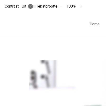
Tekst
Tekst
Contrast
Tekstgrootte
100%
Uit
verkleinen
vergroten
met
met
10%
10%
Hoofdmenu
Home