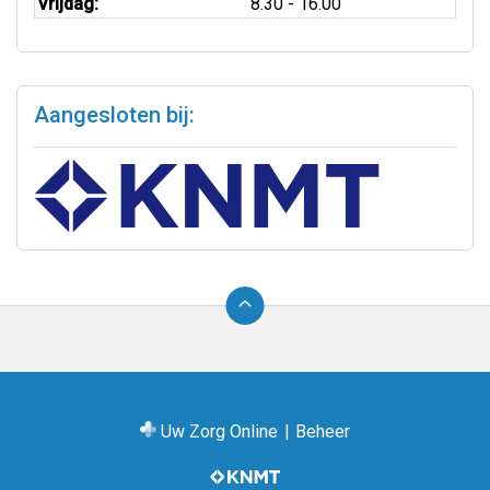
Vrijdag:
8.30 - 16.00
Aangesloten bij:
Ga
terug
naar
de
bovenkant
van
Uw Zorg Online
|
Beheer
de
website