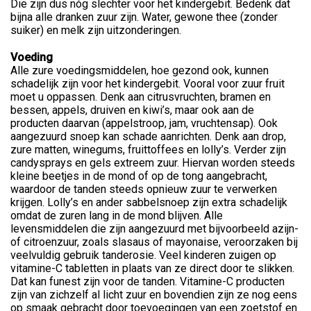
Die zijn dus nóg slechter voor het kindergebit. Bedenk dat
bijna alle dranken zuur zijn. Water, gewone thee (zonder
suiker) en melk zijn uitzonderingen.
Voeding
Alle zure voedingsmiddelen, hoe gezond ook, kunnen
schadelijk zijn voor het kindergebit. Vooral voor zuur fruit
moet u oppassen. Denk aan citrusvruchten, bramen en
bessen, appels, druiven en kiwi’s, maar ook aan de
producten daarvan (appelstroop, jam, vruchtensap). Ook
aangezuurd snoep kan schade aanrichten. Denk aan drop,
zure matten, winegums, fruittoffees en lolly’s. Verder zijn
candysprays en gels extreem zuur. Hiervan worden steeds
kleine beetjes in de mond of op de tong aangebracht,
waardoor de tanden steeds opnieuw zuur te verwerken
krijgen. Lolly’s en ander sabbelsnoep zijn extra schadelijk
omdat de zuren lang in de mond blijven. Alle
levensmiddelen die zijn aangezuurd met bijvoorbeeld azijn-
of citroenzuur, zoals slasaus of mayonaise, veroorzaken bij
veelvuldig gebruik tanderosie. Veel kinderen zuigen op
vitamine-C tabletten in plaats van ze direct door te slikken.
Dat kan funest zijn voor de tanden. Vitamine-C producten
zijn van zichzelf al licht zuur en bovendien zijn ze nog eens
op smaak gebracht door toevoegingen van een zoetstof en