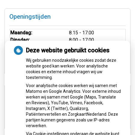
Openingstijden
Maandag:
8.15 - 17.00
Dinsdag:
8.00 - 17.00
Woensdag:
8.00 - 21.00
Deze website gebruikt cookies
Donderdag:
8.00 - 17.00
Wij gebruiken noodzakelijke cookies zodat deze
Vrijdag:
8.30 - 16.00
website goed kan werken. Voor analytische
cookies en externe inhoud vragen wij uw
toestemming.
Voor analytische cookies werken wij samen met
Aangesloten bij:
Matomo en Google Analytics. Voor externe inhoud
werken wij samen met Google (Maps, Translate
en Reviews), YouTube, Vimeo, Facebook,
Instagram, X (Twitter), Qualizorg,
Patiëntenvertellen en ZorgkaartNederland. Deze
partijen kunnen gegevens zoals uw IP-adres
verwerken.
Via Cookie-instellingen onderaan de website kunt