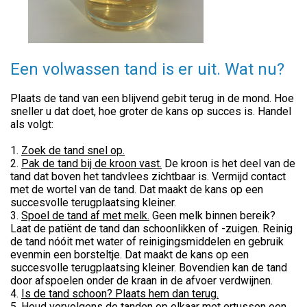
Een volwassen tand is er uit. Wat nu?
Plaats de tand van een blijvend gebit terug in de mond. Hoe
sneller u dat doet, hoe groter de kans op succes is. Handel
als volgt:
1.
Zoek de tand snel op.
2.
Pak de tand bij de kroon vast.
De kroon is het deel van de
tand dat boven het tandvlees zichtbaar is. Vermijd contact
met de wortel van de tand. Dat maakt de kans op een
succesvolle terugplaatsing kleiner.
3.
Spoel de tand af met melk.
Geen melk binnen bereik?
Laat de patiënt de tand dan schoonlikken of -zuigen. Reinig
de tand nóóit met water of reinigingsmiddelen en gebruik
evenmin een borsteltje. Dat maakt de kans op een
succesvolle terugplaatsing kleiner. Bovendien kan de tand
door afspoelen onder de kraan in de afvoer verdwijnen.
4.
Is de tand schoon? Plaats hem dan terug.
5.
Houd vervolgens de tanden op elkaar
met ertussen een