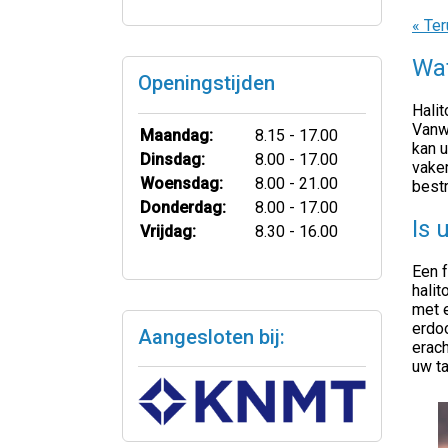
« Ter
Wat
Openingstijden
Halit
Vanw
Maandag:
8.15 - 17.00
kan 
Dinsdag:
8.00 - 17.00
vaker
Woensdag:
8.00 - 21.00
bestr
Donderdag:
8.00 - 17.00
Is 
Vrijdag:
8.30 - 16.00
Een 
hali
met e
erdo
Aangesloten bij:
erach
uw t