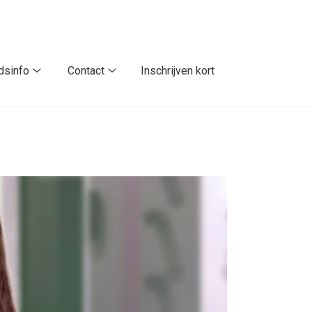
dsinfo
Contact
Inschrijven kort
Gezondheidsinfo
Contact
submenu
submenu