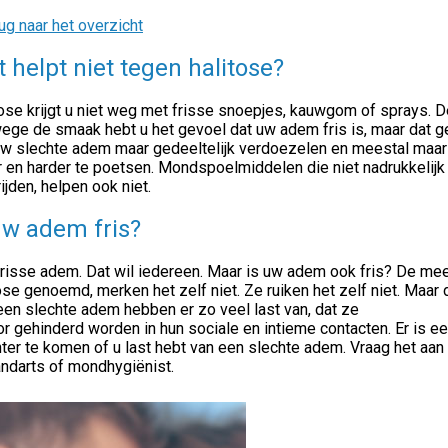
ug naar het overzicht
 helpt niet tegen halitose?
ose krijgt u niet weg met frisse snoepjes, kauwgom of sprays. D
ege de smaak hebt u het gevoel dat uw adem fris is, maar dat g
uw slechte adem maar gedeeltelijk verdoezelen en meestal maar 
 en harder te poetsen. Mondspoelmiddelen die niet nadrukkelijk
ijden, helpen ook niet.
uw adem fris?
frisse adem. Dat wil iedereen. Maar is uw adem ook fris? De m
tose genoemd, merken het zelf niet. Ze ruiken het zelf niet. M
en slechte adem hebben er zo veel last van, dat ze
or gehinderd worden in hun sociale en intieme contacten. Er is
ter te komen of u last hebt van een slechte adem. Vraag het aan
andarts of mondhygiënist.