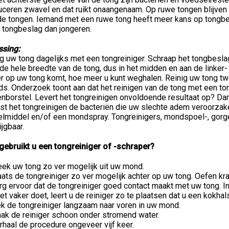
uceren zwavel en dat ruikt onaangenaam. Op ruwe tongen blijven
de tongen. Iemand met een ruwe tong heeft meer kans op tongbe
 tongbeslag dan jongeren.
ssing:
g uw tong dagelijks met een tongreiniger. Schraap het tongbeslag
de hele breedte van de tong, dus in het midden en aan de linker-
r op uw tong komt, hoe meer u kunt weghalen. Reinig uw tong twee
s. Onderzoek toont aan dat het reinigen van de tong met een ton
enborstel. Levert het tongreinigen onvoldoende resultaat op? Da
ast het tongreinigen de bacteriën die uw slechte adem veroorzak
elmiddel en/of een mondspray. Tongreinigers, mondspoel-, gorg
ijgbaar.
gebruikt u een tongreiniger of -schraper?
eek uw tong zo ver mogelijk uit uw mond.
aats de tongreiniger zo ver mogelijk achter op uw tong. Oefen kra
rg ervoor dat de tongreiniger goed contact maakt met uw tong. In
het vaker doet, leert u de reiniger zo te plaatsen dat u een kokha
ek de tongreiniger langzaam naar voren in uw mond.
ak de reiniger schoon onder stromend water.
rhaal de procedure ongeveer vijf keer.