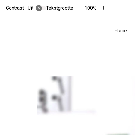
Tekst
Tekst
Contrast
Tekstgrootte
100%
Uit
verkleinen
vergroten
met
met
10%
10%
Hoofdmenu
Home