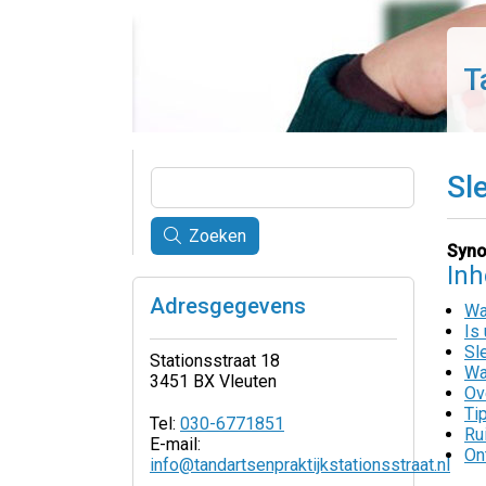
T
Sl
Zoeken
Syno
In
Adresgegevens
Wa
Is
Sl
Stationsstraat 18
Wa
3451 BX Vleuten
Ov
Ti
Tel:
030-6771851
Ru
E-mail:
On
info@tandartsenpraktijkstationsstraat.nl