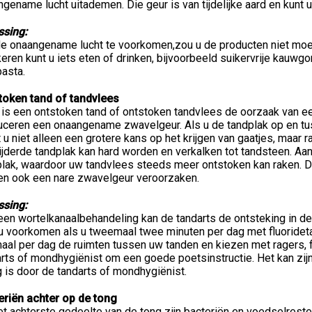
gename lucht uitademen. Die geur is van tijdelijke aard en kunt
ssing:
e onaangename lucht te voorkomen,zou u de producten niet moete
ren kunt u iets eten of drinken, bijvoorbeeld suikervrije kauw
asta.
token tand of tandvlees
 is een ontstoken tand of ontstoken tandvlees de oorzaak van e
uceren een onaangename zwavelgeur. Als u de tandplak op en tus
 u niet alleen een grotere kans op het krijgen van gaatjes, maar 
jderde tandplak kan hard worden en verkalken tot tandsteen. Aa
plak, waardoor uw tandvlees steeds meer ontstoken kan raken. D
en ook een nare zwavelgeur veroorzaken.
ssing:
en wortelkanaalbehandeling kan de tandarts de ontsteking in de
 u voorkomen als u tweemaal twee minuten per dag met fluoridet
aal per dag de ruimten tussen uw tanden en kiezen met ragers, 
rts of mondhygiënist om een goede poetsinstructie. Het kan zijn
 is door de tandarts of mondhygiënist.
eriën achter op de tong
t achterste gedeelte van de tong zijn bacteriën en voedselrest