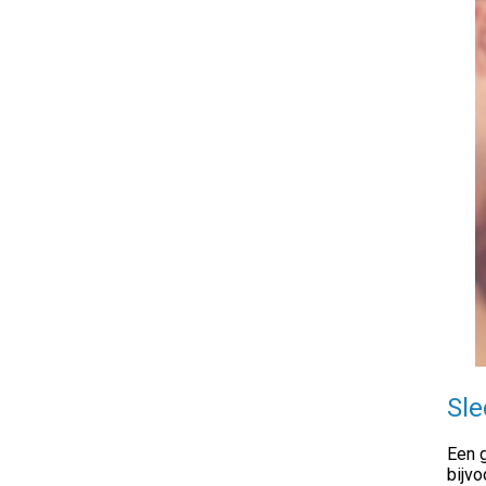
Sle
Een g
bijvo