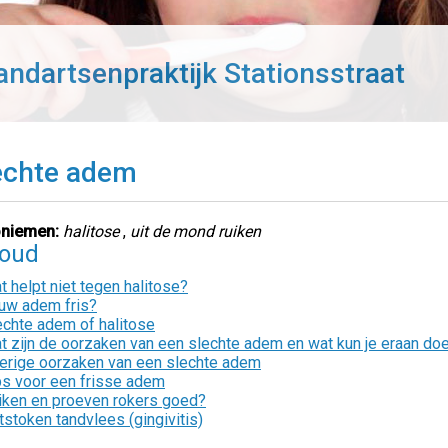
andartsenpraktijk Stationsstraat
echte adem
niemen:
halitose
,
uit de mond ruiken
houd
t helpt niet tegen halitose?
 uw adem fris?
echte adem of halitose
t zijn de oorzaken van een slechte adem en wat kun je eraan do
erige oorzaken van een slechte adem
ps voor een frisse adem
iken en proeven rokers goed?
tstoken tandvlees (gingivitis)