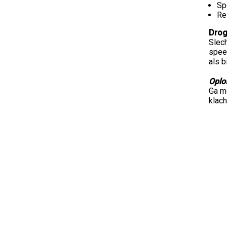
Sp
Re
Dro
Slec
spee
als b
Oplo
Ga m
klach