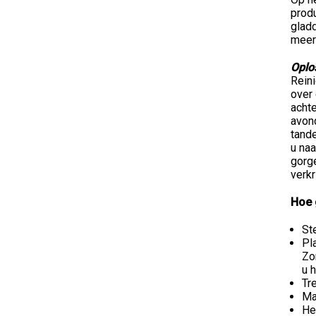
prod
glad
meer
Oplo
Reini
over 
achte
avond
tand
u na
gorg
verkr
Hoe 
St
Pl
Zo
u 
Tr
Ma
He