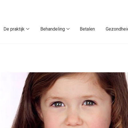
De praktijk
Behandeling
Betalen
Gezondhei
De
Behandeling
praktijk
submenu
submenu