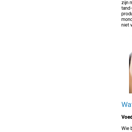
zijn 
tand
produ
mond
niet 
Wat
Voed
Wie b