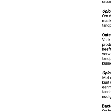
onaan
Oplo
Om d
maske
tandp
Onts
Vaak
prod
heeft
verwi
tand
kunn
Oplo
Met e
kunt
eenm
tanda
nodig
Bact
Op he