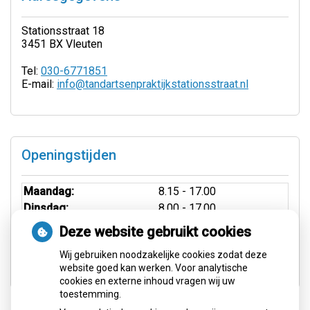
Stationsstraat 18
3451 BX Vleuten
Tel:
030-6771851
E-mail:
info@tandartsenpraktijkstationsstraat.nl
Openingstijden
Maandag:
8.15 - 17.00
Dinsdag:
8.00 - 17.00
Woensdag:
8.00 - 21.00
Deze website gebruikt cookies
Donderdag:
8.00 - 17.00
Wij gebruiken noodzakelijke cookies zodat deze
Vrijdag:
8.30 - 16.00
website goed kan werken. Voor analytische
cookies en externe inhoud vragen wij uw
toestemming.