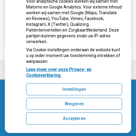
Voor analytische cookies werken wij samen met
Aangesloten bij:
Matomo en Google Analytics. Voor externe inhoud
werken wij samen met Google (Maps, Translate
en Reviews), YouTube, Vimeo, Facebook,
Instagram, X (Twitter), Qualizorg,
Patiëntenvertellen en ZorgkaartNederland. Deze
partijen kunnen gegevens zoals uw IP-adres
verwerken.
Via Cookie-instellingen onderaan de website kunt
u op ieder moment uw toestemming intrekken of
aanpassen.
Ga
terug
Lees meer over onze Privacy- en
naar
Cookieverklaring.
de
bovenkant
Instellingen
van
Uw Zorg Online
|
Beheer
de
website
Weigeren
Accepteren
Privacy verklaring
|
Cookie-instellingen
|
Voorwaarden