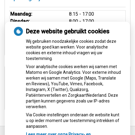
Maandag:
8.15 - 17.00
Dinsdag:
8.00 - 17.00
Woensdag:
8.00 - 21.00
Deze website gebruikt cookies
Donderdag:
8.00 - 17.00
Wij gebruiken noodzakelijke cookies zodat deze
Vrijdag:
8.30 - 16.00
website goed kan werken. Voor analytische
cookies en externe inhoud vragen wij uw
toestemming.
Voor analytische cookies werken wij samen met
Aangesloten bij:
Matomo en Google Analytics. Voor externe inhoud
werken wij samen met Google (Maps, Translate
en Reviews), YouTube, Vimeo, Facebook,
Instagram, X (Twitter), Qualizorg,
Patiëntenvertellen en ZorgkaartNederland. Deze
partijen kunnen gegevens zoals uw IP-adres
verwerken.
Via Cookie-instellingen onderaan de website kunt
u op ieder moment uw toestemming intrekken of
aanpassen.
Ga
terug
Lees meer over onze Privacy- en